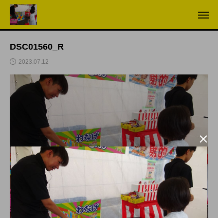
DSC01560_R
2023.07.12
