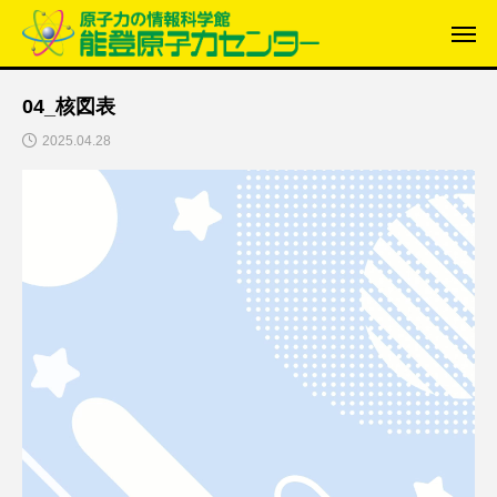
04_核図表
2025.04.28
動
画
プ
レ
ー
ヤ
ー