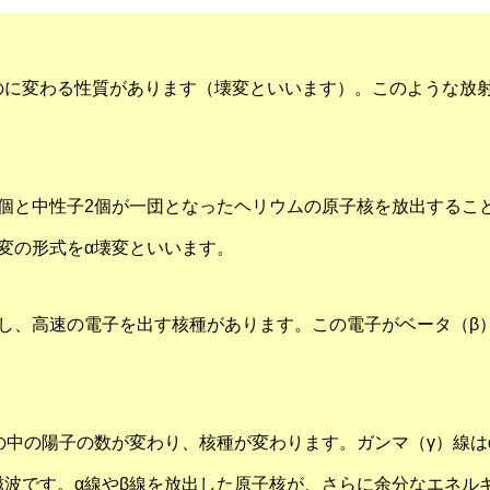
って何？
NEWS
の正体を知っていますか？
【終了しました】10月2
のに変わる性質があります（壊変といいます）。このような放
「エネルギー教育フェア
す！
個と中性子2個が一団となったヘリウムの原子核を放出するこ
変の形式をα壊変といいます。
し、高速の電子を出す核種があります。この電子がベータ（β
の中の陽子の数が変わり、核種が変わります。ガンマ（γ）線は
波です。α線やβ線を放出した原子核が、さらに余分なエネル