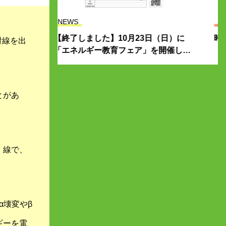
原子力って何？
3日（日）に
時間が経つと変化する原子核がある！
射線を出
」を開催しま
とがあ
）線で、
α壊変やβ
ギーを電