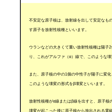
放射線
放射線
不安定な原子核は、放射線を出して安定なも
す原子を放射性核種といいます。
ウランなどの大きくて重い放射性核種は陽子2
り、これがアルファ（α）線で、このような壊
また、原子核の中の1個の中性子が陽子に変化
このような壊変の形式をβ壊変といいます。
放射性核種がα線またはβ線を出すと、原子核
壊変が起こった後に原子核から放出される電磁